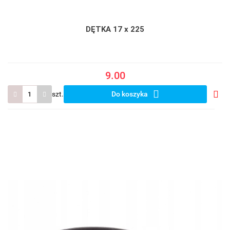
DĘTKA 17 x 225
9.00
szt.
Do koszyka
Do
prze