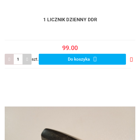
1 LICZNIK DZIENNY DDR
99.00
szt.
Do koszyka
Do
prze