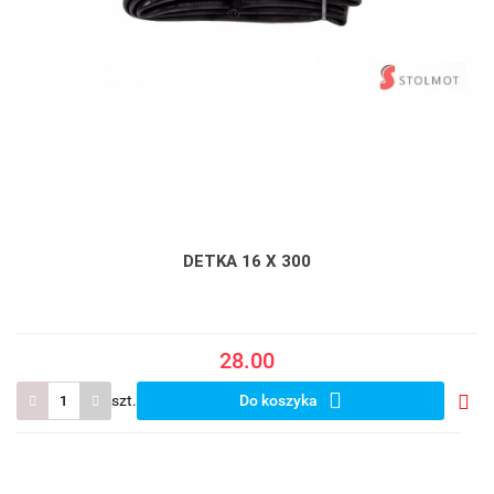
DETKA 16 X 300
28.00
szt.
Do koszyka
Do
prze