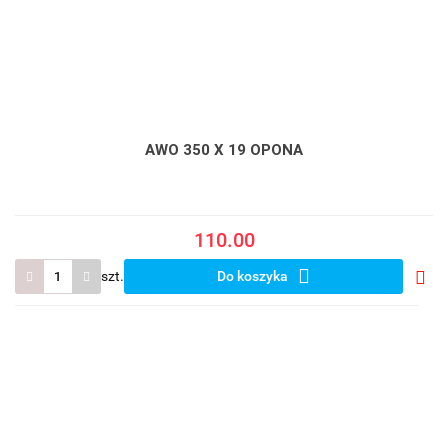
AWO 350 X 19 OPONA
110.00
szt.
Do koszyka
Do
prze