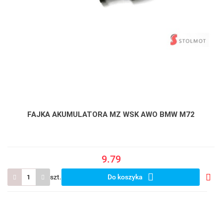
FAJKA AKUMULATORA MZ WSK AWO BMW M72
9.79
szt.
Do koszyka
Do
prze