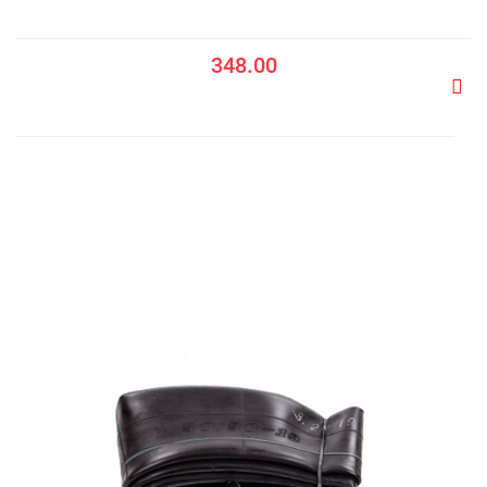
348.00
Do
prze