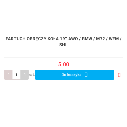
FARTUCH OBRĘCZY KOŁA 19'' AWO / BMW / M72 / WFM /
SHL
5.00
szt.
Do koszyka
Do
prze