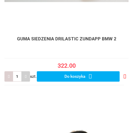
GUMA SIEDZENIA DRILASTIC ZUNDAPP BMW 2
322.00
szt.
Do koszyka
Do
prze