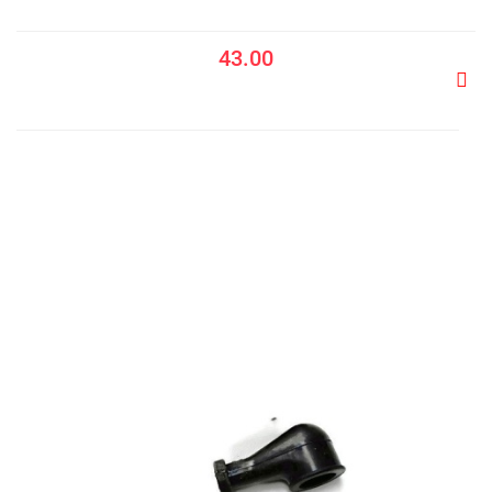
43.00
Do
prze