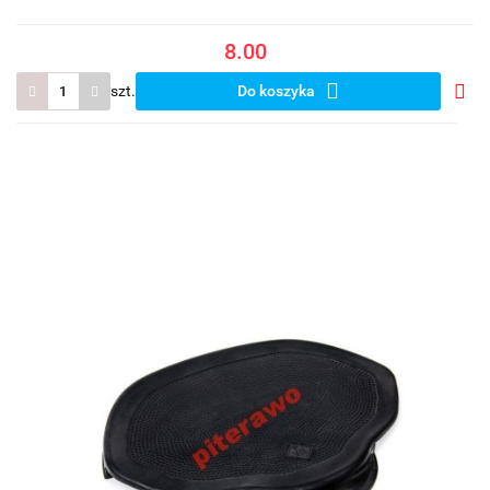
8.00
szt.
Do koszyka
Do
prze