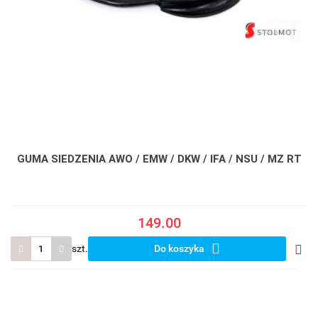
GUMA SIEDZENIA AWO / EMW / DKW / IFA / NSU / MZ RT
149.00
szt.
Do koszyka
Do
prze