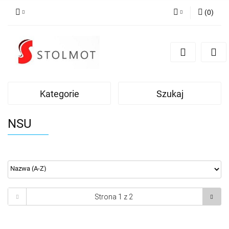
(
0
)
Zaloguj się
Zarejestruj się
Dodaj zgłoszenie
Kategorie
Szukaj
NSU