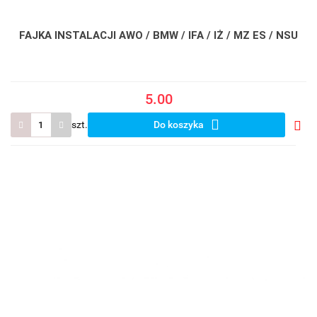
FAJKA INSTALACJI AWO / BMW / IFA / IŻ / MZ ES / NSU
5.00
szt.
Do koszyka
Do
prze