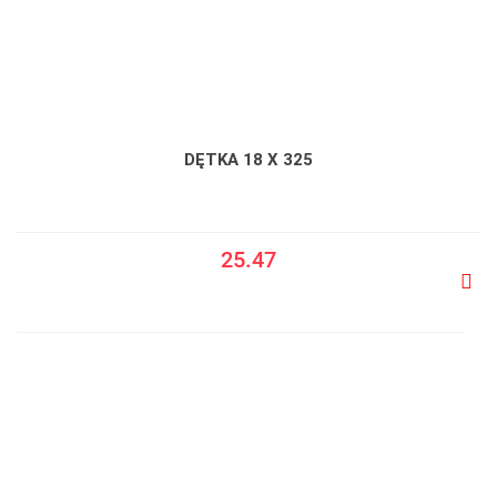
DĘTKA 18 X 325
25.47
Do
prze