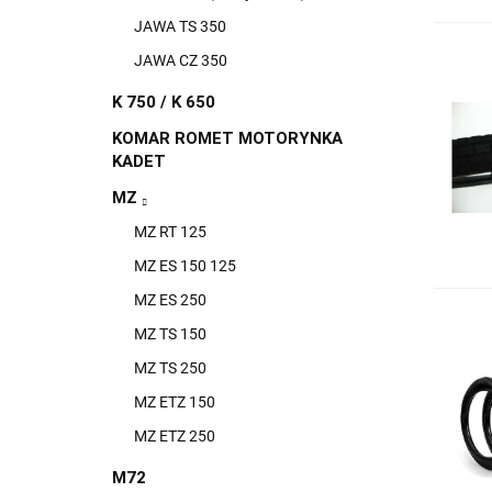
JAWA TS 350
JAWA CZ 350
K 750 / K 650
KOMAR ROMET MOTORYNKA
KADET
MZ
MZ RT 125
MZ ES 150 125
MZ ES 250
MZ TS 150
MZ TS 250
MZ ETZ 150
MZ ETZ 250
M72