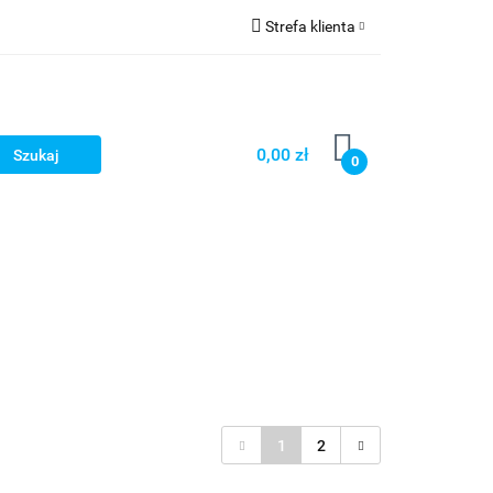
Strefa klienta
Zaloguj się
Zarejestruj się
Dodaj zgłoszenie
0,00 zł
0
1
2