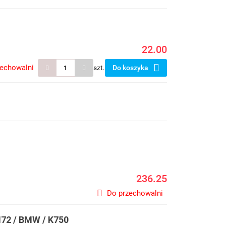
22.00
zechowalni
szt.
Do koszyka
236.25
Do przechowalni
M72 / BMW / K750