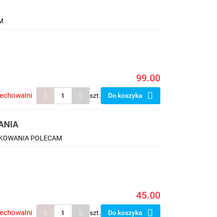
M
99.00
zechowalni
szt.
Do koszyka
ANIA
PAKOWANIA POLECAM
45.00
zechowalni
szt.
Do koszyka