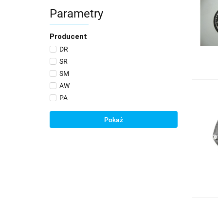
Parametry
Producent
DR
SR
SM
AW
PA
Pokaż