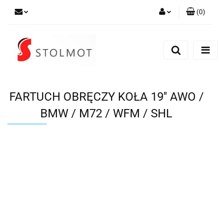
(
0
)
Zaloguj się
Zarejestruj się
Dodaj zgłoszenie
FARTUCH OBRĘCZY KOŁA 19'' AWO /
BMW / M72 / WFM / SHL