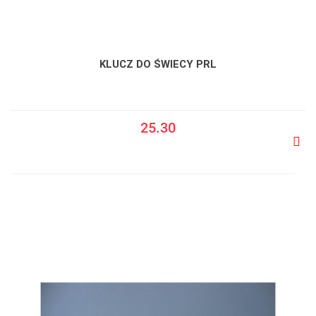
KLUCZ DO ŚWIECY PRL
25.30
Do
prze