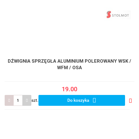
DŹWIGNIA SPRZĘGŁA ALUMINIUM POLEROWANY WSK /
WFM / OSA
19.00
szt.
Do koszyka
Do
prze