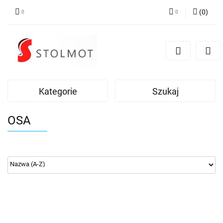
(
0
)
Zaloguj się
Zarejestruj się
Dodaj zgłoszenie
Kategorie
Szukaj
OSA