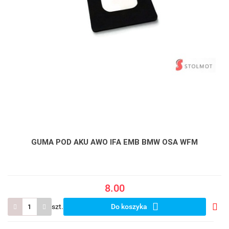
GUMA POD AKU AWO IFA EMB BMW OSA WFM
8.00
szt.
Do koszyka
Do
prze