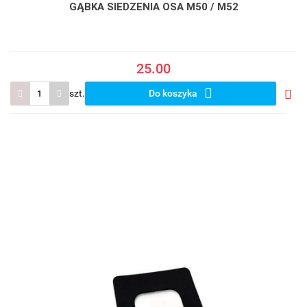
GĄBKA SIEDZENIA OSA M50 / M52
25.00
szt.
Do koszyka
Do
prze