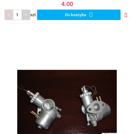
4.00
szt.
Do koszyka
Do
prze