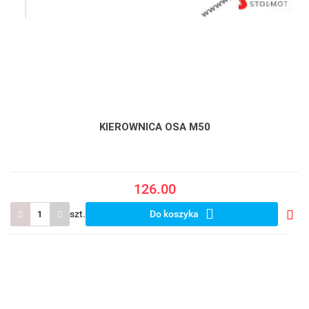
KIEROWNICA OSA M50
126.00
szt.
Do koszyka
Do
prze