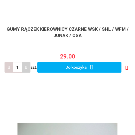
GUMY RĄCZEK KIEROWNICY CZARNE WSK / SHL / WFM /
JUNAK / OSA
29.00
szt.
Do koszyka
Do
prze