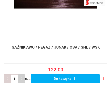
GAŹNIK AWO / PEGAZ / JUNAK / OSA / SHL / WSK
122.00
szt.
Do koszyka
Do
prze