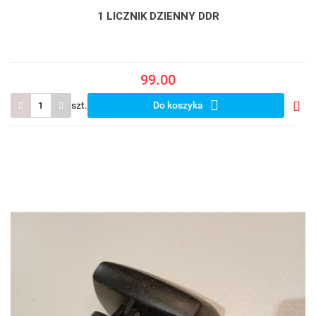
1 LICZNIK DZIENNY DDR
99.00
szt.
Do koszyka
Do
prze