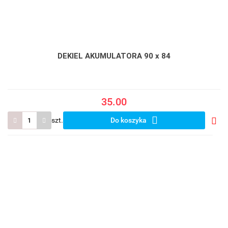
DEKIEL AKUMULATORA 90 x 84
35.00
szt.
Do koszyka
Do
prze