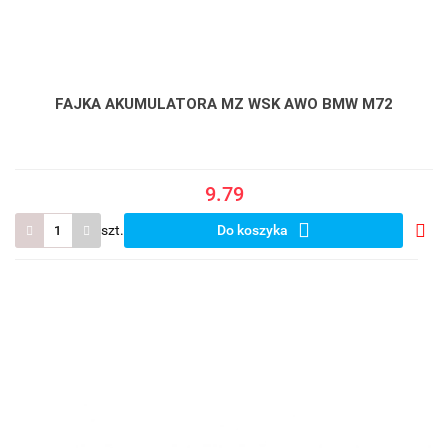
FAJKA AKUMULATORA MZ WSK AWO BMW M72
9.79
szt.
Do koszyka
Do
prze