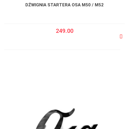
DŹWIGNIA STARTERA OSA M50 / M52
249.00
Do
prze