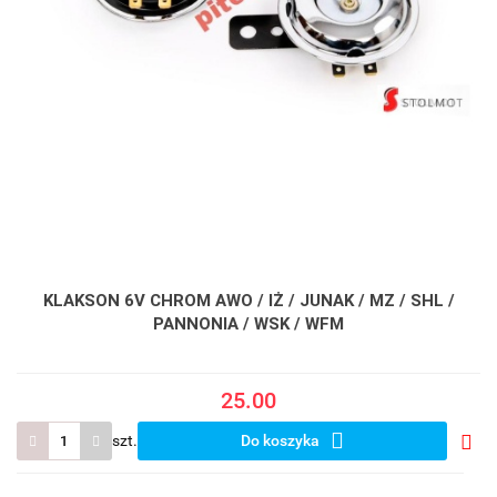
KLAKSON 6V CHROM AWO / IŻ / JUNAK / MZ / SHL /
PANNONIA / WSK / WFM
25.00
szt.
Do koszyka
Do
prze