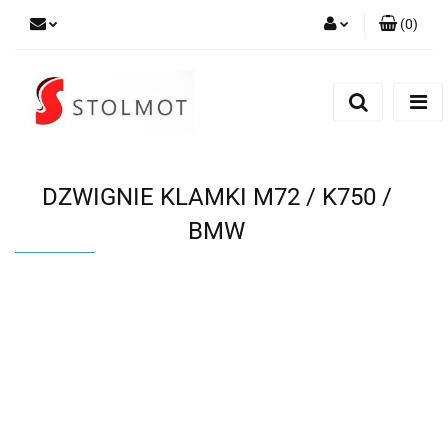
(
0
)
Zaloguj się
Zarejestruj się
Dodaj zgłoszenie
DZWIGNIE KLAMKI M72 / K750 /
BMW