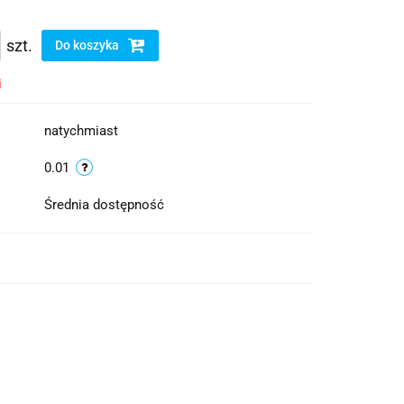
szt.
Do koszyka
i
natychmiast
0.01
Średnia dostępność