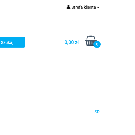
Strefa klienta
Zaloguj się
Zarejestruj się
Dodaj zgłoszenie
0,00 zł
0
SR