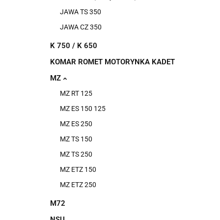
JAWA TS 350
JAWA CZ 350
K 750 / K 650
KOMAR ROMET MOTORYNKA KADET
MZ
MZ RT 125
MZ ES 150 125
MZ ES 250
MZ TS 150
MZ TS 250
MZ ETZ 150
MZ ETZ 250
M72
NSU