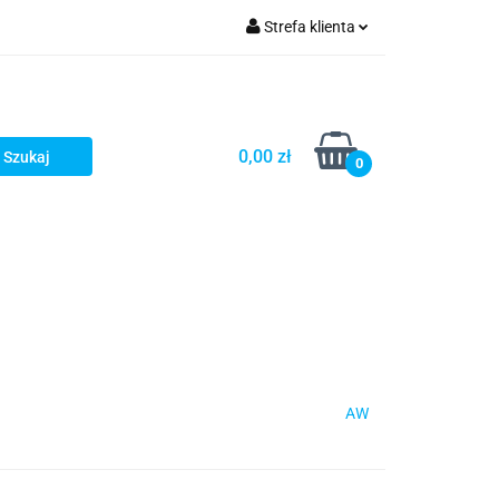
Strefa klienta
Zaloguj się
Zarejestruj się
Dodaj zgłoszenie
0,00 zł
0
AW