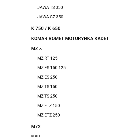
JAWA TS 350
JAWA CZ 350
K 750 / K 650
KOMAR ROMET MOTORYNKA KADET
MZ
MZ RT 125
MZ ES 150 125
MZ ES 250
MZ TS 150
MZ TS 250
MZ ETZ 150
MZ ETZ 250
M72
NSU