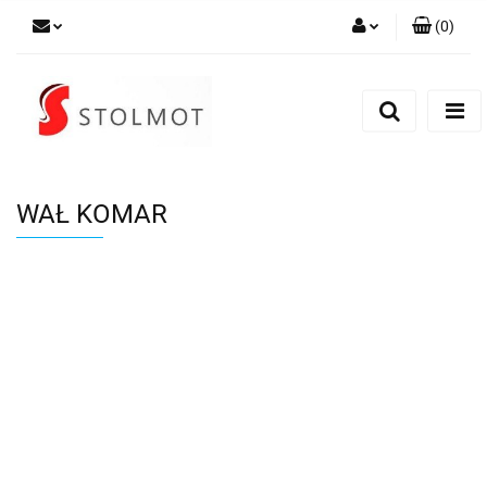
(
0
)
Zaloguj się
Zarejestruj się
Dodaj zgłoszenie
WAŁ KOMAR