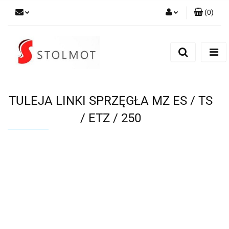
(
0
)
Zaloguj się
Zarejestruj się
Dodaj zgłoszenie
TULEJA LINKI SPRZĘGŁA MZ ES / TS
/ ETZ / 250