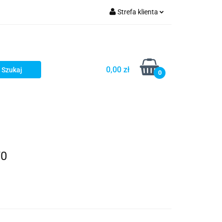
Strefa klienta
Zaloguj się
Zarejestruj się
Dodaj zgłoszenie
0,00 zł
0
70