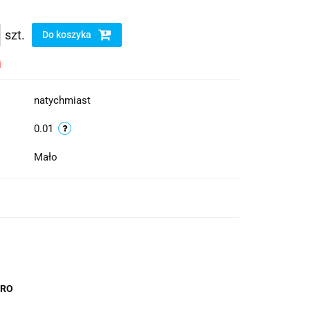
szt.
Do koszyka
i
natychmiast
0.01
Mało
URO