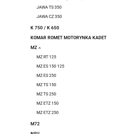
JAWA TS 350
JAWA CZ 350
K 750 / K 650
KOMAR ROMET MOTORYNKA KADET
MZ
MZ RT 125
MZ ES 150 125
MZ ES 250
MZ TS 150
MZ TS 250
MZ ETZ 150
MZ ETZ 250
M72
NSU