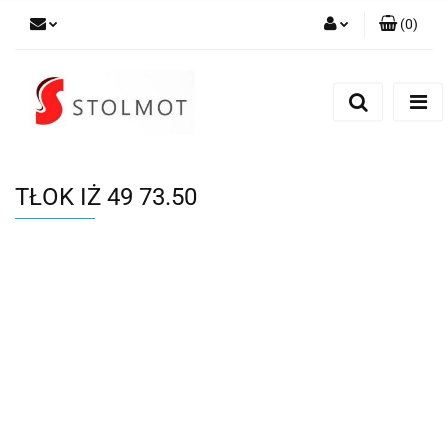
(
0
)
Zaloguj się
Zarejestruj się
Dodaj zgłoszenie
TŁOK IŻ 49 73.50