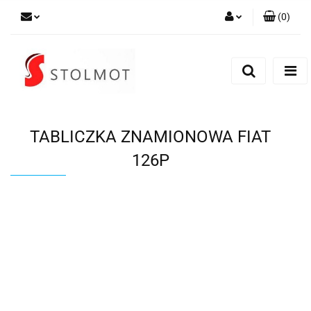
(
0
)
Zaloguj się
Zarejestruj się
Dodaj zgłoszenie
TABLICZKA ZNAMIONOWA FIAT
126P