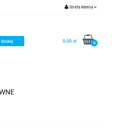
Strefa klienta
Zaloguj się
Zarejestruj się
Dodaj zgłoszenie
0,00 zł
0
EWNE