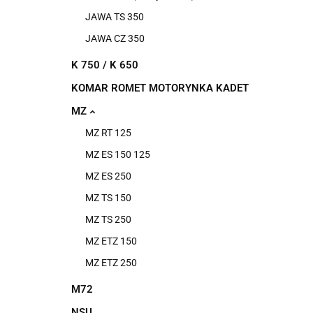
JAWA TS 350
JAWA CZ 350
K 750 / K 650
KOMAR ROMET MOTORYNKA KADET
MZ
MZ RT 125
MZ ES 150 125
MZ ES 250
MZ TS 150
MZ TS 250
MZ ETZ 150
MZ ETZ 250
M72
NSU