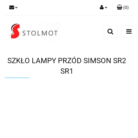
(
0
)
Zaloguj się
Zarejestruj się
Dodaj zgłoszenie
SZKŁO LAMPY PRZÓD SIMSON SR2
SR1