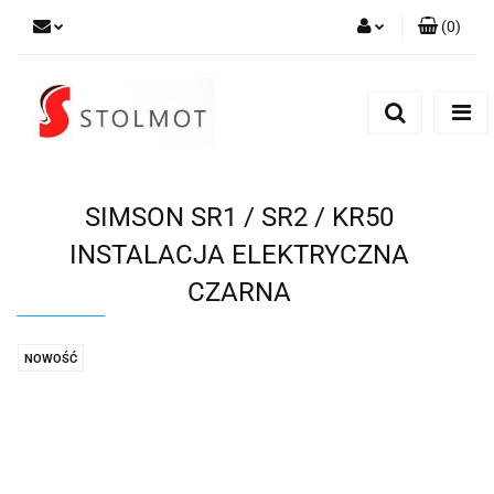
(
0
)
Zaloguj się
Zarejestruj się
Dodaj zgłoszenie
SIMSON SR1 / SR2 / KR50
INSTALACJA ELEKTRYCZNA
CZARNA
NOWOŚĆ