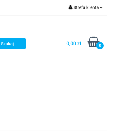
Strefa klienta
Zaloguj się
Zarejestruj się
Dodaj zgłoszenie
0,00 zł
0