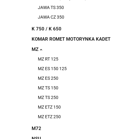
JAWA TS 350
JAWA CZ 350
K 750 / K 650
KOMAR ROMET MOTORYNKA KADET
MZ
MZ RT 125
MZ ES 150 125
MZ ES 250
MZ TS 150
MZ TS 250
MZ ETZ 150
MZ ETZ 250
M72
NSU