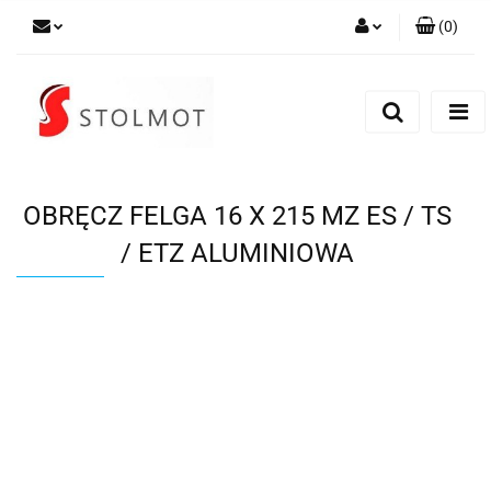
(
0
)
Zaloguj się
Zarejestruj się
Dodaj zgłoszenie
OBRĘCZ FELGA 16 X 215 MZ ES / TS
/ ETZ ALUMINIOWA