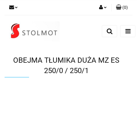
(
0
)
Zaloguj się
Zarejestruj się
Dodaj zgłoszenie
OBEJMA TŁUMIKA DUŻA MZ ES
250/0 / 250/1