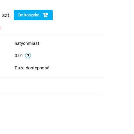
szt.
Do koszyka
i
natychmiast
0.01
Duża dostępność