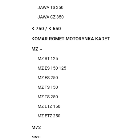
JAWA TS 350
JAWA CZ 350
K 750 / K 650
KOMAR ROMET MOTORYNKA KADET
MZ
MZ RT 125
MZ ES 150 125
MZ ES 250
MZ TS 150
MZ TS 250
MZ ETZ 150
MZ ETZ 250
M72
NSU