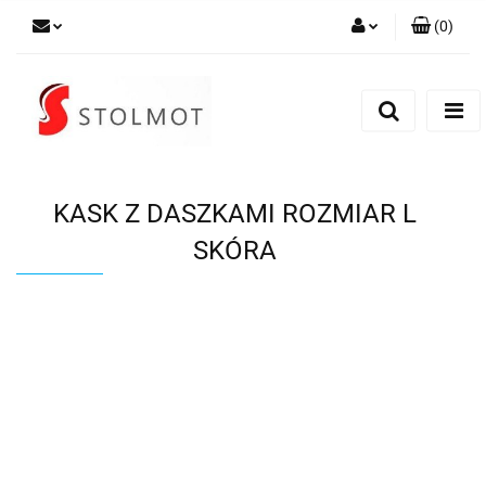
(
0
)
Zaloguj się
Zarejestruj się
Dodaj zgłoszenie
KASK Z DASZKAMI ROZMIAR L
SKÓRA