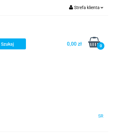
Strefa klienta
Zaloguj się
Zarejestruj się
Dodaj zgłoszenie
0,00 zł
0
SR