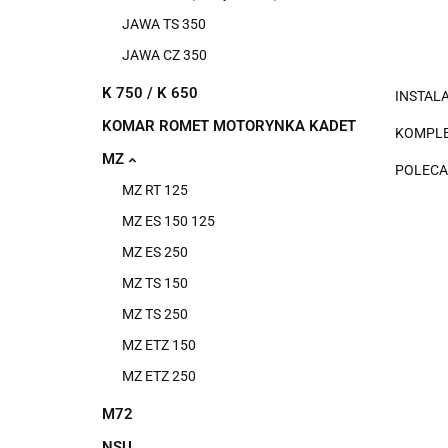
JAWA TS 350
JAWA CZ 350
K 750 / K 650
INSTAL
KOMAR ROMET MOTORYNKA KADET
KOMPLE
MZ
POLEC
MZ RT 125
MZ ES 150 125
MZ ES 250
MZ TS 150
MZ TS 250
MZ ETZ 150
MZ ETZ 250
M72
NSU