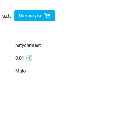
szt.
Do koszyka
i
natychmiast
0.01
Mało