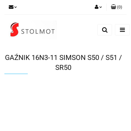
(
0
)
Zaloguj się
Zarejestruj się
Dodaj zgłoszenie
GAŹNIK 16N3-11 SIMSON S50 / S51 /
SR50