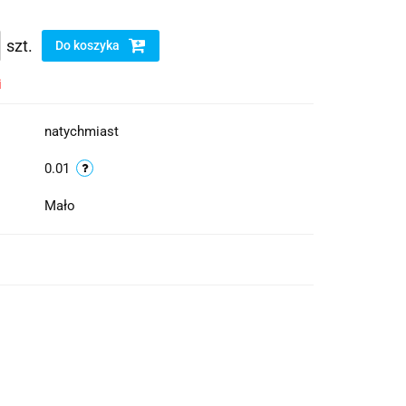
szt.
Do koszyka
i
natychmiast
0.01
Mało