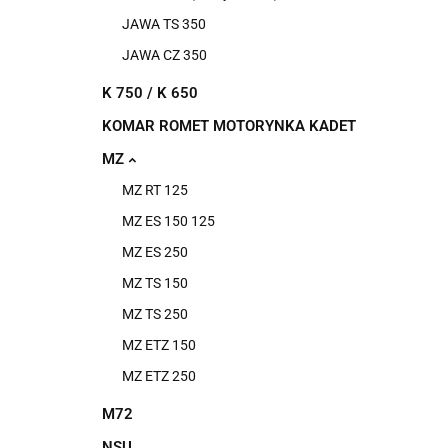
JAWA TS 350
JAWA CZ 350
K 750 / K 650
KOMAR ROMET MOTORYNKA KADET
MZ
MZ RT 125
MZ ES 150 125
MZ ES 250
MZ TS 150
MZ TS 250
MZ ETZ 150
MZ ETZ 250
M72
NSU