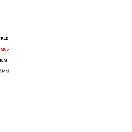
KLI:
 M05
IEM
5 MM