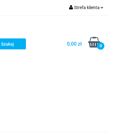
Strefa klienta
Zaloguj się
Zarejestruj się
Dodaj zgłoszenie
0,00 zł
0