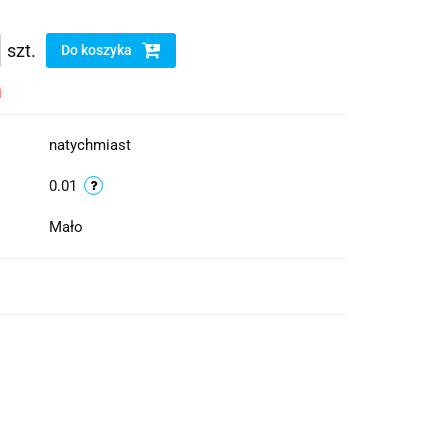
szt.
Do koszyka
i
natychmiast
0.01
Mało