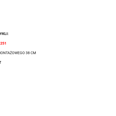
KLI:
 251
MONTAŻOWEGO 38 CM
T