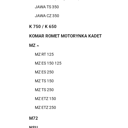
JAWA TS 350
JAWA CZ 350
K 750 / K 650
KOMAR ROMET MOTORYNKA KADET
MZ
MZ RT 125
MZ ES 150 125
MZ ES 250
MZ TS 150
MZ TS 250
MZ ETZ 150
MZ ETZ 250
M72
NSU