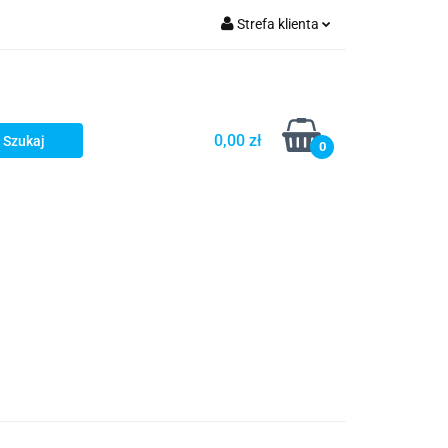
Strefa klienta
Zaloguj się
Zarejestruj się
Dodaj zgłoszenie
0,00 zł
0